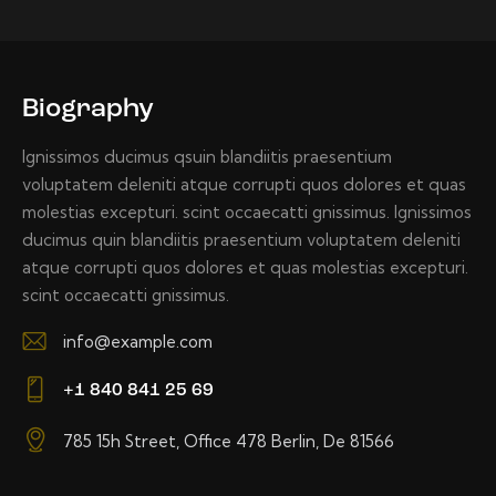
Biography
Ignissimos ducimus qsuin blandiitis praesentium
voluptatem deleniti atque corrupti quos dolores et quas
molestias excepturi. scint occaecatti gnissimus. Ignissimos
ducimus quin blandiitis praesentium voluptatem deleniti
atque corrupti quos dolores et quas molestias excepturi.
scint occaecatti gnissimus.
info@example.com
E-
+1 840 841 25 69
m
Ph
ail:
785 15h Street, Office 478 Berlin, De 81566
on
A
e: