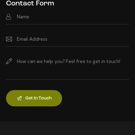
d
Contact Form
dr
es
s: