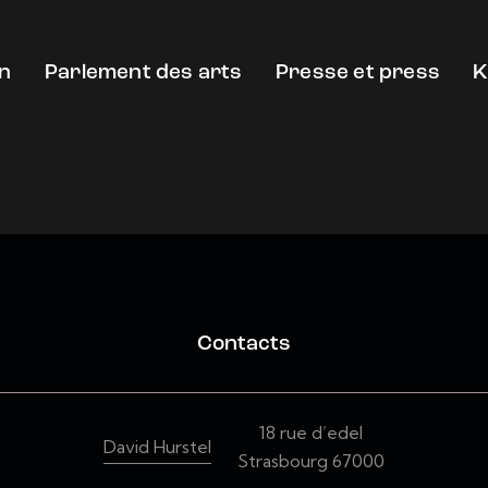
on
Parlement des arts
Presse et press
K
Contacts
18 rue d’edel
David Hurstel
Strasbourg 67000